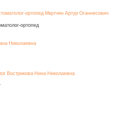
томатолог-ортопед
г