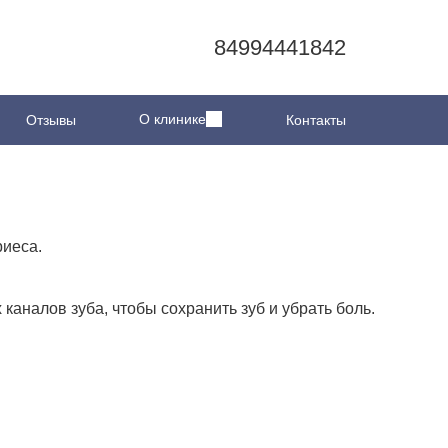
84994441842
84994441842
О клинике
Врачи
Отзывы
Отзывы
О клинике
Контакты
риеса.
аналов зуба, чтобы сохранить зуб и убрать боль.