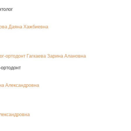
нтолог
-ортодонт