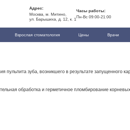
Адрес:
Адрес:
Часы работы:
Часы работы:
Москва, м. Митино,
Москва, м. Митино,
Пн-Вс 09:00-21:00
Пн-Вс 09:00-21:00
ул. Барышиха, д. 12, к. 1
ул. Барышиха, д. 12, к. 1
Взрослая стоматология
Взрослая стоматология
Цены
Цены
Врачи
я пульпита зуба, возникшего в результате запущенного ка
ельная обработка и герметичное пломбирование корневых к