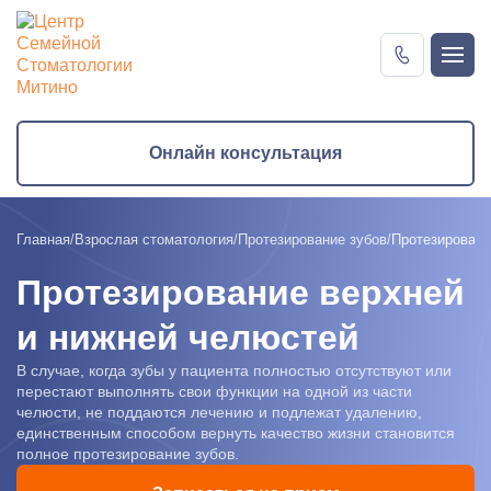
Онлайн консультация
Онлайн консультация
Главная
Взрослая стоматология
Протезирование зубов
Протезировани
Протезирование верхней
и нижней челюстей
В случае, когда зубы у пациента полностью отсутствуют или
перестают выполнять свои функции на одной из части
челюсти, не поддаются лечению и подлежат удалению,
единственным способом вернуть качество жизни становится
полное протезирование зубов.