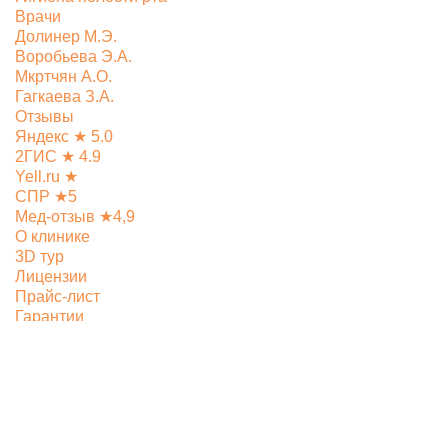
Врачи
Долинер М.Э.
Воробьева Э.А.
Мкртчян А.О.
Гагкаева З.А.
Отзывы
Яндекс ★ 5.0
2ГИС ★ 4.9
Yell.ru ★
СПР ★5
Мед-отзыв ★4,9
О клинике
3D тур
Лицензии
Прайс-лист
Гарантии
Контакты
Все права защищены 2026
Продвижение A.Agency